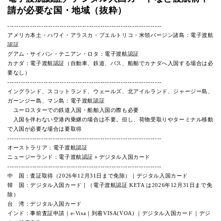
請が必要な国・地域（抜粋）
--------------------------------------------------------------------
アメリカ本土・ハワイ・アラスカ・プエルトリコ・米領バージン諸島：電子渡航
認証
グアム・サイパン・テニアン・ロタ：電子渡航認証
カナダ：電子渡航認証（自動車、鉄道、バス、船舶でカナダへ入国する場合は必
要なし）
--------------------------------------------------------------------
イングランド、スコットランド、ウェールズ、北アイルランド、ジャージー島、
ガーンジー島、マン島：電子渡航認証
ユーロスターでの鉄道入国・船舶入国の際も必要
入国を伴わない空港内乗継の場合は不要。但し、荷物受取りやターミナル移動
で入国が必要な場合は要取得
--------------------------------------------------------------------
オーストラリア：電子渡航認証
ニュージーランド：電子渡航認証＋デジタル入国カード
--------------------------------------------------------------------
中 国：査証取得（2026年12月31日まで免除）｜デジタル入国カード
韓 国：デジタル入国カード｜（電子渡航認証 KETA は2026年12月31日まで免
除）
台 湾：デジタル入国カード
インド：事前査証申請｜e-Visa｜到着VISA(VOA) ｜デジタル入国カード｜デジ