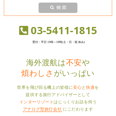
03-5411-1815
受付：平日 10時～18時(土・日・祝 休み)
海外渡航は
不安
や
煩わしさ
がいっぱい
世界を⾶び回る機上の皆様に
安⼼
と
快適
を
提供する
旅⾏アドバイザーとして
インターリゾート
は
じっくりお話を伺う
アナログ型旅⾏会社
に
こだわります