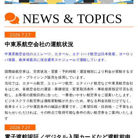
NEWS & TOPICS
2026.7.27
中東系航空会社の運航状況
中東系航空会社のエミレーツ、カタール、エティハド航空は日本発着、ヨーロッ
パ発着、南米発着共に現在通常スケジュールで運航しています。
国際線航空券は、空席状況・需要・予約時期・運賃種別により料金が変動するダ
イナミック・プライシング販売を採用しています。
当社では、カタール航空、エミレーツ航空、エティハド航空など中東系航空会社
をはじめ、各航空会社の運賃・乗継状況・変更取消条件・事前座席指定可否を比
較し、お客様の渡航目的に合った、一番使いやすい航空券をご提案いたします。
ビジネスクラス航空券は価格変動幅が大きいため、単なる料金比較だけでなく、
発券タイミングや運賃条件の確認が重要です。ご希望日程・目的地・ご予算をお
知らせいただければ、その時点で取得可能な条件の良い航空券をご案内いたしま
す
2026.7.21
電子渡航認証／デジタル入国カードなど渡航前申