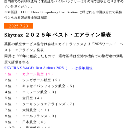
国内線での荷物検査時に未認証モバイルバッテリーはその場で没収となりますの
でご注意ください。
※3C認証 CCC：China Compulsory Certification と呼ばれる中国政府にて義務
付けられる製品安全認証制度
2025.7.23
Skytrax ２０２５年 ベスト・エアライン発表
英国の航空サービス格付け会社スカイトラックスより「2025ワールド・ベ
スト・エアライン」発表
同賞は1999年に創設したもので、選考基準は空港や機内での旅行者の満足
度で評価される
SKYTRAX World's Best Airlines 2025（ ）は前年順位
１位 ： カタール航空（１）
２位 ： シンガポール航空（２）
３位 ： キャセイパシフィック航空（５）
４位 ： エミレーツ航空（３）
５位 ： 全日空（４）
６位 ： ターキッシュエアラインズ（７）
７位 ： 大韓航空（１１）
８位 ： エールフランス（９）
９位 ： 日本航空（６）
１０位 ： 海南航空（１２）