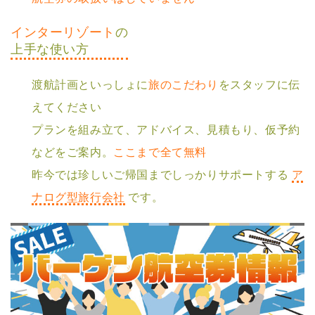
インターリゾート
の
上⼿な使い⽅
渡航計画といっしょに
旅のこだわり
をスタッフに伝
えてください
プランを組み⽴て、アドバイス、⾒積もり、仮予約
などをご案内。
ここまで全て無料
昨今では珍しいご帰国までしっかりサポートする
ア
ナログ型旅⾏会社
です。