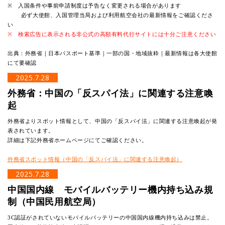
※ 入国条件や事前申請制度は予告なく変更される場合があります
必ず大使館、入国管理当局および利用航空会社の最新情報をご確認くださ
い
※ 検索広告に表示される非公式の高額有料代行サイトには十分ご注意ください
出典：外務省｜日本パスポート基準｜一部の国・地域抜粋｜最新情報は各大使館
にて要確認
2025.7.28
外務省：中国の「反スパイ法」に関連する注意喚
起
外務省よりスポット情報として、中国の「反スパイ法」に関連する注意喚起が発
表されています。
詳細は下記外務省ホームページにてご確認ください。
外務省スポット情報（中国の「反スパイ法」に関連する注意喚起）
2025.7.28
中国国内線 モバイルバッテリー機内持ち込み規
制（中国民用航空局）
3C認証がされていないモバイルバッテリーの中国国内線機内持ち込みは禁止。